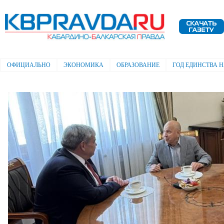
Пе
ос
Электронная газета "Кабардино-
со
Балкарская правда"
ОФИЦИАЛЬНО
ЭКОНОМИКА
ОБРАЗОВАНИЕ
ГОД ЕДИНСТВА 
Главное меню