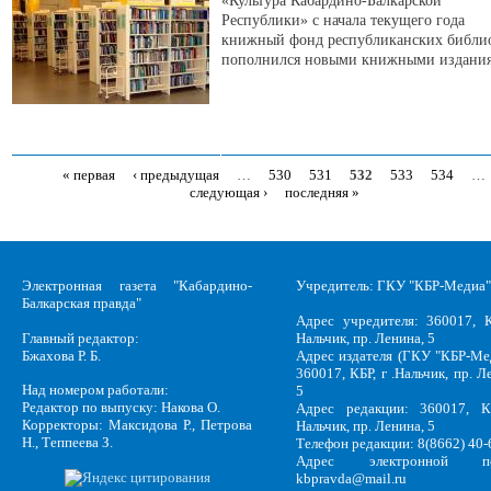
«Культура Кабардино-Балкарской
Республики» с начала текущего года
книжный фонд республиканских библи
пополнился новыми книжными издания
« первая
‹ предыдущая
…
530
531
532
533
534
…
Страницы
следующая ›
последняя »
Электронная газета "Кабардино-
Учредитель: ГКУ "КБР-Медиа"
Балкарская правда"
Адрес учредителя: 360017, К
Главный редактор:
Нальчик, пр. Ленина, 5
Бжахова Р. Б.
Адрес издателя (ГКУ "КБР-Ме
360017, КБР, г .Нальчик, пр. Л
Над номером работали:
5
Редактор по выпуску: Накова О.
Адрес редакции: 360017, КБ
Корректоры: Максидова Р., Петрова
Нальчик, пр. Ленина, 5
Н., Теппеева З.
Телефон редакции: 8(8662) 40-
Адрес электронной по
kbpravda@mail.ru