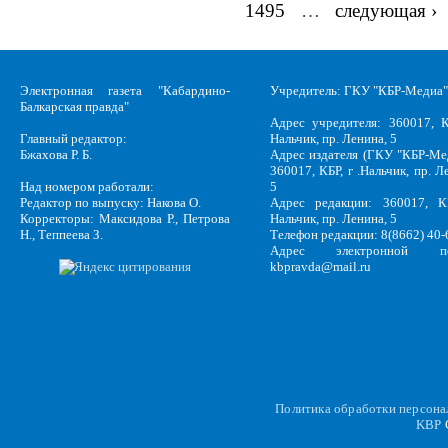
Страницы
1495
…
следующая ›
Электронная газета "Кабардино-
Учредитель: ГКУ "КБР-Медиа"
Балкарская правда"
Адрес учредителя: 360017, К
Главный редактор:
Нальчик, пр. Ленина, 5
Бжахова Р. Б.
Адрес издателя (ГКУ "КБР-Ме
360017, КБР, г .Нальчик, пр. Л
Над номером работали:
5
Редактор по выпуску: Накова О.
Адрес редакции: 360017, КБ
Корректоры: Максидова Р., Петрова
Нальчик, пр. Ленина, 5
Н., Теппеева З.
Телефон редакции: 8(8662) 40-
Адрес электронной по
kbpravda@mail.ru
Политика обработки персон
KBP
C