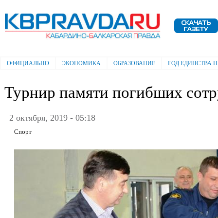
Пе
ос
Электронная газета "Кабардино-
со
Балкарская правда"
ОФИЦИАЛЬНО
ЭКОНОМИКА
ОБРАЗОВАНИЕ
ГОД ЕДИНСТВА 
Главное меню
Турнир памяти погибших сотр
2 октября, 2019 - 05:18
Спорт