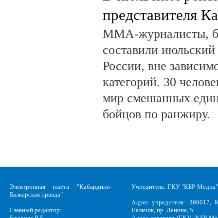
представителя К
ММА-журналисты, бл
составили июльский
России, вне зависим
категорий. 30 челов
мир смешанных един
бойцов по ранжиру.
Электронная газета "Кабардино-
Учредитель: ГКУ "КБР-Медиа"
Балкарская правда"
Адрес учредителя: 360017, К
Главный редактор:
Нальчик, пр. Ленина, 5
Бжахова Р. Б.
Адрес издателя (ГКУ "КБР-Ме