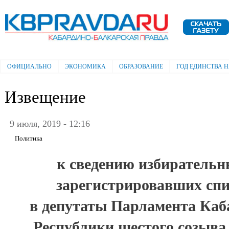
Пе
ос
Электронная газета "Кабардино-
со
Балкарская правда"
ОФИЦИАЛЬНО
ЭКОНОМИКА
ОБРАЗОВАНИЕ
ГОД ЕДИНСТВА 
Главное меню
Извещение
9 июля, 2019 - 12:16
Политика
к сведению избирательн
зарегистрировавших спи
в депутаты Парламента Каб
Республики шестого созыва