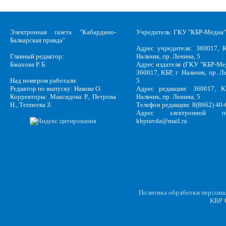
Электронная газета "Кабардино-
Учредитель: ГКУ "КБР-Медиа"
Балкарская правда"
Адрес учредителя: 360017, К
Главный редактор:
Нальчик, пр. Ленина, 5
Бжахова Р. Б.
Адрес издателя (ГКУ "КБР-Ме
360017, КБР, г .Нальчик, пр. Л
Над номером работали:
5
Редактор по выпуску: Накова О.
Адрес редакции: 360017, КБ
Корректоры: Максидова Р., Петрова
Нальчик, пр. Ленина, 5
Н., Теппеева З.
Телефон редакции: 8(8662) 40-
Адрес электронной по
kbpravda@mail.ru
Политика обработки персон
KBP
C