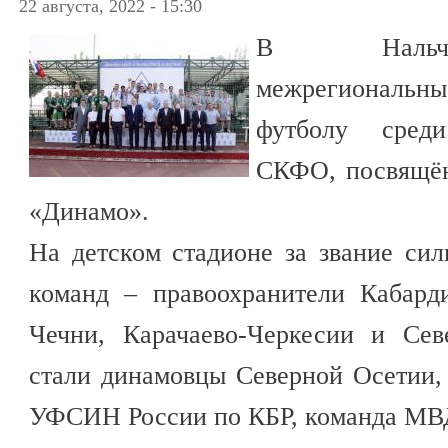
22 августа, 2022 - 15:30
В Нальчи
межрегиональны
футболу сред
СКФО, посвящён
«Динамо».
На детском стадионе за звание си
команд – правоохранители Кабард
Чечни, Карачаево-Черкесии и Се
стали динамовцы Северной Осетии,
УФСИН России по КБР, команда МВД