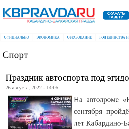
Пе
ос
Электронная газета "Кабардино-
со
Балкарская правда"
ОФИЦИАЛЬНО
ЭКОНОМИКА
ОБРАЗОВАНИЕ
ГОД ЕДИНСТВА 
Главное меню
Спорт
Праздник автоспорта под эгид
26 августа, 2022 - 14:06
На автодроме «
сентября пройд
лет Кабардино-Б