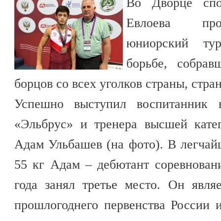
Во Дворце спо
Евлоева про
юниорский тур
борьбе, собра
борцов со всех уголков страны, стр
Успешно выступил воспитанник н
«Эльбрус» и тренера высшей кате
Адам Ульбашев (на фото). В легчай
55 кг Адам – дебютант соревнован
года занял третье место. Он явля
прошлогоднего первенства России 