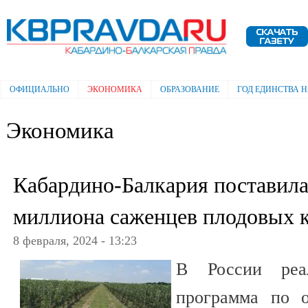
Пе
ос
Электронная газета "Кабардино-
со
Балкарская правда"
ОФИЦИАЛЬНО
ЭКОНОМИКА
ОБРАЗОВАНИЕ
ГОД ЕДИНСТВА 
Главное меню
Экономика
Кабардино-Балкария поставила
миллиона саженцев плодовых 
8 февраля, 2024 - 13:23
В России реал
программа по о