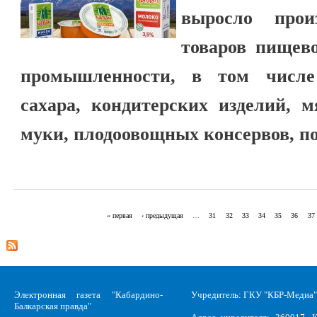
выросло прои
товаров пищев
промышленности, в том числе
сахара, кондитерских изделий, м
муки, плодоовощных консервов, по
« первая
‹ предыдущая
…
31
32
33
34
35
36
37
Страницы
Электронная газета "Кабардино-
Учредитель: ГКУ "КБР-Медиа"
Балкарская правда"