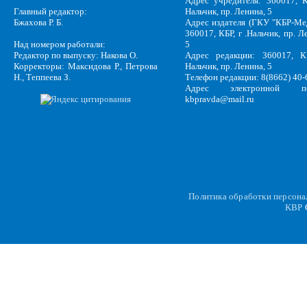
Адрес учредителя: 360017, К
Главный редактор:
Нальчик, пр. Ленина, 5
Бжахова Р. Б.
Адрес издателя (ГКУ "КБР-Ме
360017, КБР, г .Нальчик, пр. Л
Над номером работали:
5
Редактор по выпуску: Накова О.
Адрес редакции: 360017, КБ
Корректоры: Максидова Р., Петрова
Нальчик, пр. Ленина, 5
Н., Теппеева З.
Телефон редакции: 8(8662) 40-
Адрес электронной по
kbpravda@mail.ru
Политика обработки персон
KBP
C