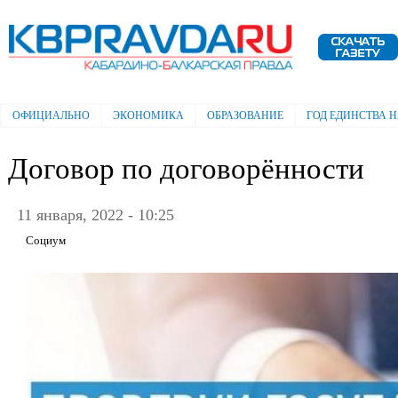
Пе
ос
Электронная газета "Кабардино-
со
Балкарская правда"
ОФИЦИАЛЬНО
ЭКОНОМИКА
ОБРАЗОВАНИЕ
ГОД ЕДИНСТВА 
Главное меню
Договор по договорённости
11 января, 2022 - 10:25
Социум