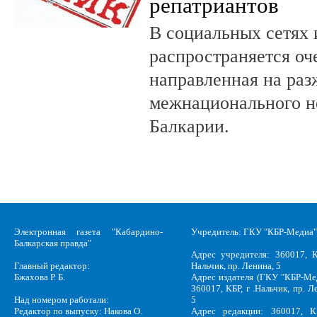
репатриантов
В социальных сетях 
распространяется оч
направленная на раз
межнационального н
Балкарии.
Электронная газета "Кабардино-
Учредитель: ГКУ "КБР-Медиа"
Балкарская правда"
Адрес учредителя: 360017, К
Главный редактор:
Нальчик, пр. Ленина, 5
Бжахова Р. Б.
Адрес издателя (ГКУ "КБР-Ме
360017, КБР, г .Нальчик, пр. Л
Над номером работали:
5
Редактор по выпуску: Накова О.
Адрес редакции: 360017, КБ