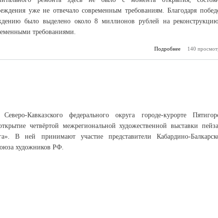
реждения уже не отвечало современным требованиям. Благодаря побед
еждению было выделено около 8 миллионов рублей на реконструкци
временными требованиями.
Подробнее
140 просмот
о В Т
модерни
детскую би
Северо-Кавказского федерального округа городе-курорте Пятигор
 открытие четвёртой межрегиональной художественной выставки пейз
а». В ней принимают участие представители Кабардино-Балкарск
Союза художников РФ.