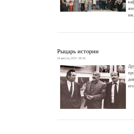
ка
жи
им.
Рыцарь истории
18 августа, 2024 - 08:46
Др
пр
до
его