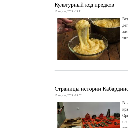
Культурный код предков
17 августа, 2024 - 19:11
Вк
де
жи
тот
Страницы истории Кабардино
15 августа, 2024 - 09:02
В 
кр
Ор
на