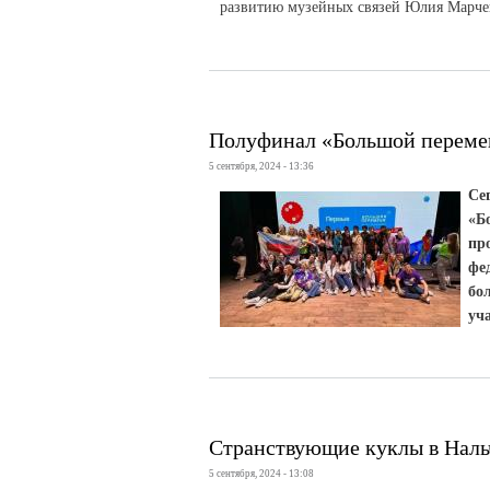
развитию музейных связей Юлия Марченк
Полуфинал «Большой переме
5 сентября, 2024 - 13:36
Се
«Б
пр
фе
бо
уч
Странствующие куклы в Наль
5 сентября, 2024 - 13:08