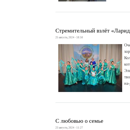
Стремительный взлёт «Лари
25 августа, 2024 - 18:50
Оч
хо
Ко
ко
Эл
тво
на-
С любовью о семье
23 августа, 2024 - 11:27