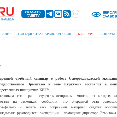
Перейти к
основному
содержанию
ОВАНИЕ
ГОД ЕДИНСТВА НАРОДОВ РОССИИ
КУЛЬТУРА
СОЦИУМ
в
ередной отчётный семинар о работе Северокавказской экспеди
сударственного Эрмитажа в селе Куркужин состоялся в цен
щественных инициатив КБГУ.
астникам семинара - студентам-историкам, многие из которых с
ботали на раскопках, сообщили, что очередной этап заверши
иумфально и теперь весь собранный материал следует обобщи
кладывала руководитель экспедиции – помощник директора Эрмитажа