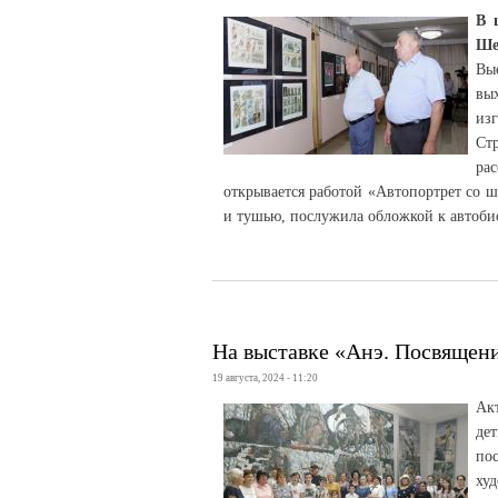
В 
Ше
Вы
вы
из
Ст
ра
открывается работой «Автопортрет со ш
и тушью, послужила обложкой к автоби
На выставке «Анэ. Посвящен
19 августа, 2024 - 11:20
Ак
де
по
ху