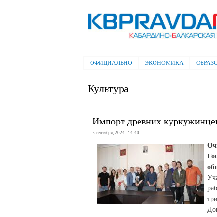
Электронная газета "Кабардино-
Балкарская правда"
ОФИЦИАЛЬНО
ЭКОНОМИКА
ОБРАЗ
Главное меню
Культура
Импорт древних куркужинце
6 сентября, 2024 - 14:40
Оч
Го
об
Уч
ра
тр
До