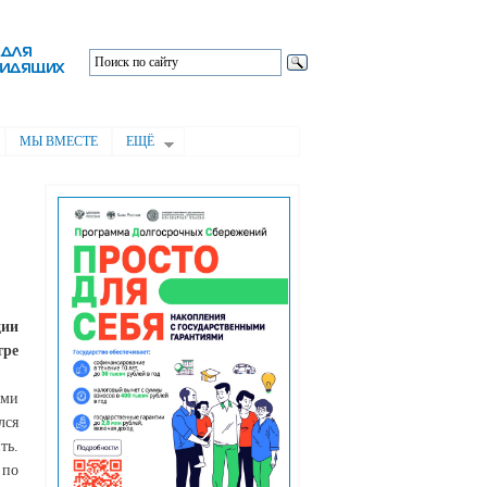
МЫ ВМЕСТЕ
ЕЩЁ
ции
тре
ами
лся
ть.
 по