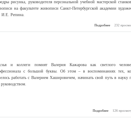
федры рисунка, руководителя персональной учебной мастерской станко
вописи на факультете живописи Санкт-Петербургской академии художе
 И.Е. Репина.
Подробнее
232 просмо
о На выста
Посвящение
узья и коллеги помнят Валерия Кажарова как светлого челове
офессионала с большой буквы. Об этом – в воспоминаниях тех, к
велось работать с Валерием Хашировичем, начинать свой путь в науку 
 руководством.
Подробнее
о Рыцарь истор
126 просмот