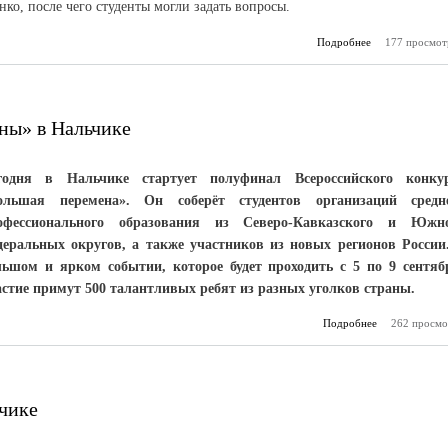
о, после чего студенты могли задать вопросы.
Подробнее
177 просмот
о Импорт
кур
ны» в Нальчике
годня в Нальчике стартует полуфинал Всероссийского конку
ольшая перемена». Он соберёт студентов организаций средн
офессионального образования из Северо-Кавказского и Южн
деральных округов, а также участников из новых регионов России
льшом и ярком событии, которое будет проходить с 5 по 9 сентяб
астие примут 500 талантливых ребят из разных уголков страны.
Подробнее
262 просмо
о П
«Большой пер
чике