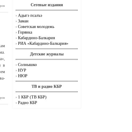
Сетевые издания
ров
р южного
пейзажа
Адыгэ псалъэ
Заман
Советская молодежь
Горянка
Кабардино-Балкария
РИА «Кабардино-Балкария»
кам
ма.
Детские журналы
а»,
Солнышко
л в
НУР
ием
НЮР
ва-
ТВ и радио КБР
1 КБР (ТВ КБР)
ый взлёт
ров
Лариды»
Радио КБР