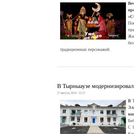
Ве
пр
«С
По
пр
Жи
бе
традиционных персонажей.
В Тырныаузе модернизировал
27 августа, 2024 - 13:57
В 
Эл
на
Биб
С 
Ка