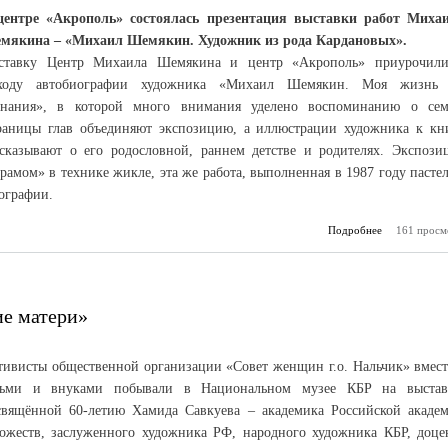
центре «Акрополь» состоялась презентация выставки работ Миха
мякина – «Михаил Шемякин. Художник из рода Кардановых».
ставку Центр Михаила Шемякина и центр «Акрополь» приурочил
ходу автобиографии художника «Михаил Шемякин. Моя жизнь
гнания», в которой много внимания уделено воспоминанию о сем
раницы глав объединяют экспозицию, а иллюстрации художника к кн
ссказывают о его родословной, раннем детстве и родителях. Экспози
рамом» в технике жикле, эта же работа, выполненная в 1987 году пасте
ографии.
Подробнее
о С любовью 
161 просм
ие матери»
тивисты общественной организации «Совет женщин г.о. Нальчик» вмест
тьми и внуками побывали в Национальном музее КБР на выстав
свящённой 60-летию Хамида Савкуева – академика Российской акаде
дожеств, заслуженного художника РФ, народного художника КБР, доце