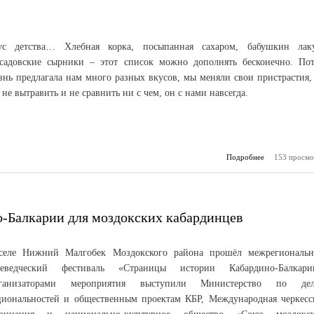
ус детства… Хлебная корка, посыпанная сахаром, бабушкин лак
тсадовские сырники – этот список можно дополнять бесконечно. По
знь предлагала нам много разных вкусов, мы меняли свои пристрастия,
 не вытравить и не сравнить ни с чем, он с нами навсегда.
Подробнее
153 просмо
о Культу
-Балкарии для моздокских кабардинцев
селе Нижний Малгобек Моздокского района прошёл межрегиональ
аеведческий фестиваль «Страницы истории Кабардино-Балкари
ганизаторами мероприятия выступили Министерство по де
циональностей и общественным проектам КБР, Международная черкесс