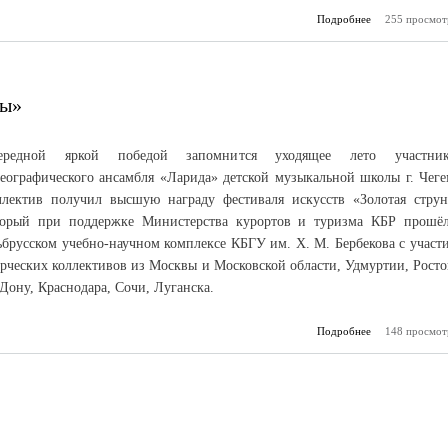
Подробнее
255 просмот
о Характе
ды»
ередной яркой победой запомнится уходящее лето участни
реографического ансамбля «Ларида» детской музыкальной школы г. Чеге
ллектив получил высшую награду фестиваля искусств «Золотая струн
торый при поддержке Министерства курортов и туризма КБР прошё
ьбрусском учебно-научном комплексе КБГУ им. Х. М. Бербекова с участ
рческих коллективов из Москвы и Московской области, Удмуртии, Росто
Дону, Краснодара, Сочи, Луганска.
Подробнее
о Стремительн
148 просмот
«