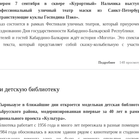
чером 7 сентября в сквере «Курортный» Нальчика выступ
офессиональный уличный театр маски из Санкт-Петербур
транствующие куклы Господина Пэжо».
каз состоится в рамках Фестиваля уличных театров, который приуроче
азднованию Дня государственности Кабардино-Балкарской Республики.
телей и гостей Кабардино-Балкарии ждёт история «Могота». Это спекта
з текста, который представляет собой сказку-колыбельную с участ
Подробнее
о Странствующ
148 просмот
в
и детскую библиотеку
Тырныаузе в ближайшие дни откроется модельная детская библиот
ьбрусского района, модернизированная впервые за 40 лет в рам
ционального проекта «Культура».
лиотека работает с 1956 года и много лет переезжала в разные помещен
1984 года обосновалась в жилом здании рядом с кинотеатром и стадион
питального ремонта здесь не было с момента открытия, состоя