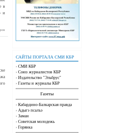
е в
ю и
ров
ырныаузе
зировали
блиотеку
САЙТЫ ПОРТАЛА СМИ КБР
СМИ КБР
ске
Союз журналистов КБР
ажа
Издательство "Эльбрус"
ого
Газеты и журналы КБР
Газеты
Кабардино-Балкарская правда
Адыгэ псалъэ
Заман
Советская молодежь
Горянка