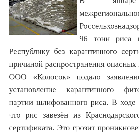
В январе С
межрегиона
Россельхознадзо
96 тонн риса 
Республику без карантинного серт
причиной распространения опасных 
ООО «Колосок» подало заявлени
установление карантинного фито
партии шлифованного риса. В ходе 
что рис завезён из Краснодарског
сертификата. Это грозит проникнов