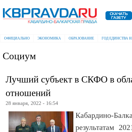
Пе
ос
Электронная газета "Кабардино-
со
Балкарская правда"
ОФИЦИАЛЬНО
ЭКОНОМИКА
ОБРАЗОВАНИЕ
ГОД ЕДИНСТВА 
Главное меню
Социум
Лучший субъект в СКФО в обл
отношений
28 января, 2022 - 16:54
Кабардино-Бал
результатам 20