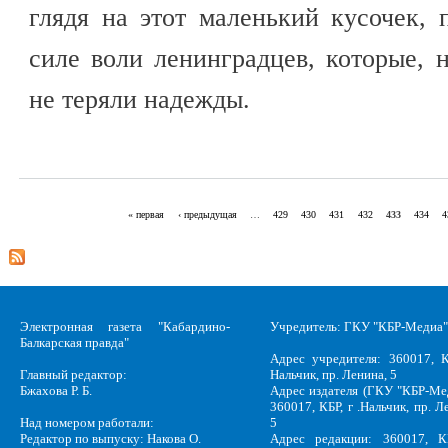
глядя на этот маленький кусочек,
силе воли ленинградцев, которые, 
не теряли надежды.
« первая
‹ предыдущая
…
429
430
431
432
433
434
4
Страницы
Электронная газета "Кабардино-
Учредитель: ГКУ "КБР-Медиа"
Балкарская правда"
Адрес учредителя: 360017, К
Главный редактор:
Нальчик, пр. Ленина, 5
Бжахова Р. Б.
Адрес издателя (ГКУ "КБР-Ме
360017, КБР, г .Нальчик, пр. Л
Над номером работали:
5
Редактор по выпуску: Накова О.
Адрес редакции: 360017, КБ