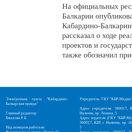
На официальных рес
Балкарии опубликов
Кабардино-Балкарии
рассказал о ходе ре
проектов и государс
также обозначил при
Электронная газета "Кабардино-
Учредитель: ГКУ "КБР-Медиа"
Балкарская правда"
Адрес учредителя: 360017, К
Главный редактор:
Нальчик, пр. Ленина, 5
Бжахова Р. Б.
Адрес издателя (ГКУ "КБР-Ме
360017, КБР, г .Нальчик, пр. Л
Над номером работали:
5
Редактор по выпуску: Накова О.
Адрес редакции: 360017, КБ